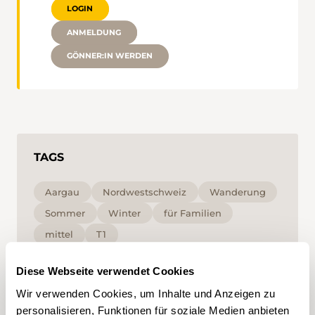
LOGIN
ANMELDUNG
GÖNNER:IN WERDEN
TAGS
Aargau
Nordwestschweiz
Wanderung
Sommer
Winter
für Familien
mittel
T1
Diese Webseite verwendet Cookies
Mit Klick auf ein Tag können Sie dieses in Ihrem
Account hinzufügen und erhalten auf Ihre
Wir verwenden Cookies, um Inhalte und Anzeigen zu
Interessen zugeschnittenen Content vorgeschlagen.
Tags können nur in einem Account gespeichert
personalisieren, Funktionen für soziale Medien anbieten