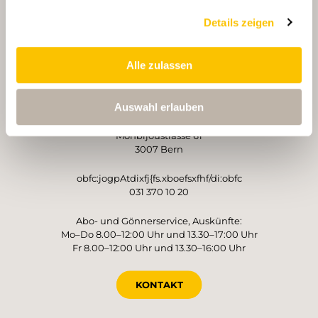
Details zeigen
PARTNER
PARTNER
Alle zulassen
BETREIBER
Auswahl erlauben
Schweizer Wanderwege
Monbijoustrasse 61
3007 Bern
obfc:jogpAtdixfj{fs.xboefsxfhf/di:obfc
031 370 10 20
Abo- und Gönnerservice, Auskünfte:
Mo–Do 8.00–12:00 Uhr und 13.30–17:00 Uhr
Fr 8.00–12:00 Uhr und 13.30–16:00 Uhr
KONTAKT