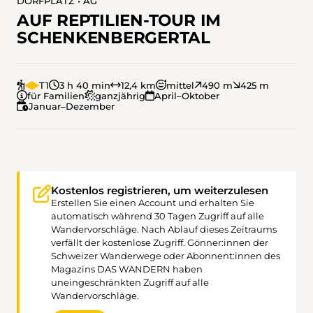
DORFPLATZ • AG
AUF REPTILIEN-TOUR IM
SCHENKENBERGERTAL
T1
3 h 40 min
12,4 km
mittel
490 m
425 m
für Familien
ganzjährig
April–Oktober
Januar–Dezember
Kostenlos registrieren, um weiterzulesen
Erstellen Sie einen Account und erhalten Sie
automatisch während 30 Tagen Zugriff auf alle
Wandervorschläge. Nach Ablauf dieses Zeitraums
verfällt der kostenlose Zugriff. Gönner:innen der
Schweizer Wanderwege oder Abonnent:innen des
Magazins DAS WANDERN haben
uneingeschränkten Zugriff auf alle
Wandervorschläge.