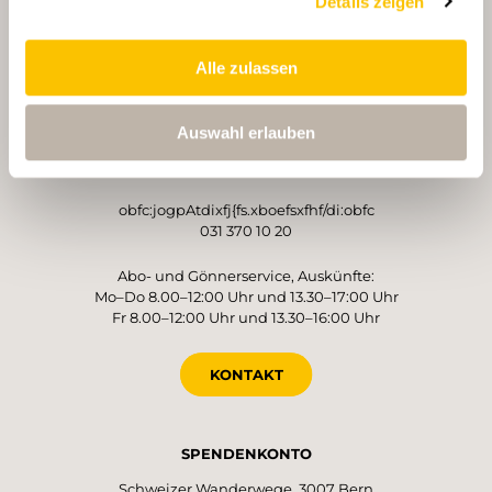
Details zeigen
Alle zulassen
BETREIBER
Schweizer Wanderwege
Auswahl erlauben
Monbijoustrasse 61
3007 Bern
obfc:jogpAtdixfj{fs.xboefsxfhf/di:obfc
031 370 10 20
Abo- und Gönnerservice, Auskünfte:
Mo–Do 8.00–12:00 Uhr und 13.30–17:00 Uhr
Fr 8.00–12:00 Uhr und 13.30–16:00 Uhr
KONTAKT
SPENDENKONTO
Schweizer Wanderwege, 3007 Bern