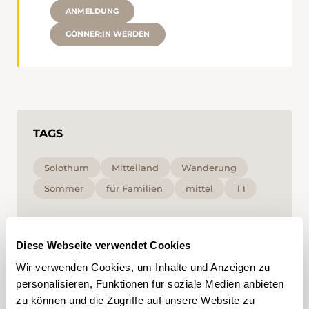
ANMELDUNG
GÖNNER:IN WERDEN
TAGS
Solothurn
Mittelland
Wanderung
Sommer
für Familien
mittel
T1
Mit Klick auf ein Tag können Sie dieses in Ihrem
Account hinzufügen und erhalten auf Ihre
Diese Webseite verwendet Cookies
Interessen zugeschnittenen Content vorgeschlagen.
Tags können nur in einem Account gespeichert
Wir verwenden Cookies, um Inhalte und Anzeigen zu
werden.
personalisieren, Funktionen für soziale Medien anbieten
zu können und die Zugriffe auf unsere Website zu