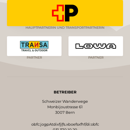
HAUPTPARTNERIN UND TRANSPORTPARTNERIN
PARTNER
PARTNER
BETREIBER
Schweizer Wanderwege
Monbijoustrasse 61
3007 Bern
obfc:jogpAtdixfj{fs.xboefsxfhf/di:obfc
031 370 10 20