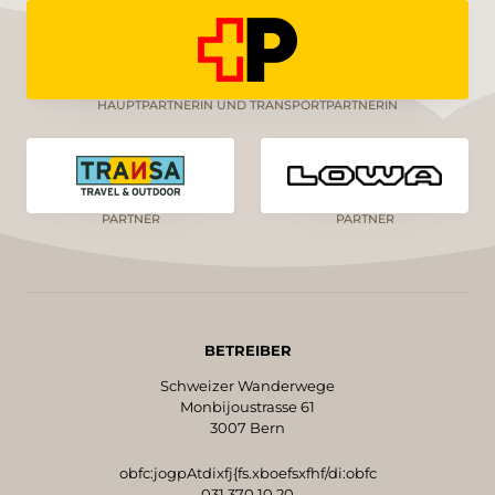
HAUPTPARTNERIN UND TRANSPORTPARTNERIN
PARTNER
PARTNER
BETREIBER
Schweizer Wanderwege
Monbijoustrasse 61
3007 Bern
obfc:jogpAtdixfj{fs.xboefsxfhf/di:obfc
031 370 10 20