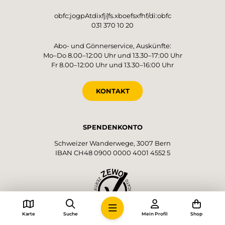
obfc:jogpAtdixfj{fs.xboefsxfhf/di:obfc
031 370 10 20
Abo- und Gönnerservice, Auskünfte:
Mo–Do 8.00–12:00 Uhr und 13.30–17:00 Uhr
Fr 8.00–12:00 Uhr und 13.30–16:00 Uhr
KONTAKT
SPENDENKONTO
Schweizer Wanderwege, 3007 Bern
IBAN CH48 0900 0000 4001 4552 5
Karte
Suche
Mein Profil
Shop