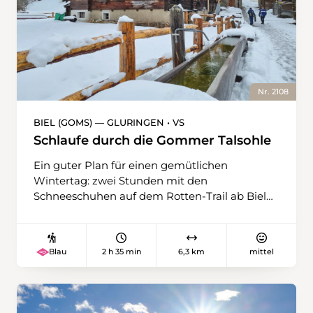
Nr. 2108
BIEL (GOMS) — GLURINGEN • VS
Schlaufe durch die Gommer Talsohle
Ein guter Plan für einen gemütlichen
Wintertag: zwei Stunden mit den
Schneeschuhen auf dem Rotten-Trail ab Biel
eine Runde drehen und anschliessend via
Feldkapelle nach Gluringen spazieren, wo das
gastronomische Ziel dieser Genusswanderung
2 h 35 min
6,3 km
mittel
Blau
liegt. Der Einstieg in den Rotten-Trail befindet
sich in der Nähe des Bahnhofs, gleich rechts
des Schopfs, der vor der Brücke am Rotten
liegt. Mit den Schneeschuhen geht es dem